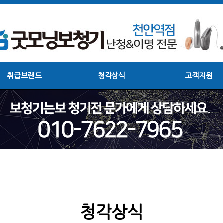
취급브랜드
청각상식
고객지원
청각상식