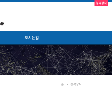
청각상식
오시는길
홈
청각상식