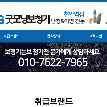
취급브랜드
청각상식
고객지원
취급브랜드