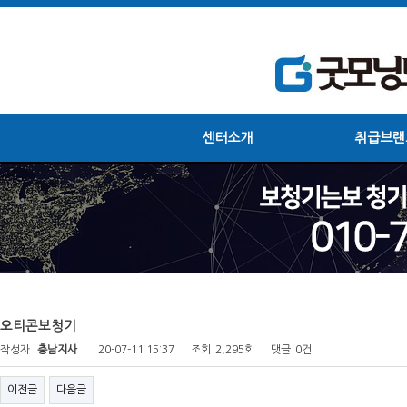
센터소개
취급브랜
오티콘보청기
작성자
충남지사
20-07-11 15:37
조회
2,295회
댓글
0건
이전글
다음글