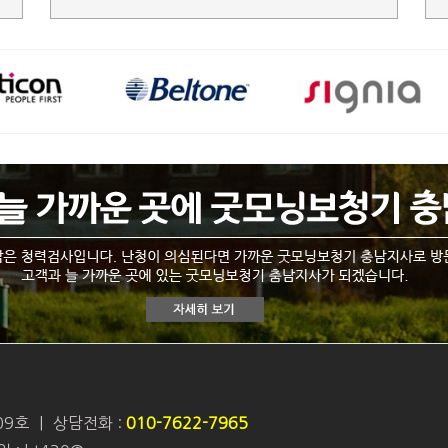
09호
|
상담전화 :
010-7622-7965