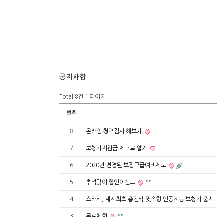
공지사항
Total 8건
1 페이지
번호
8
온라인 청력검사 해보기
7
보청기지원금 제대로 알기
6
2020년 변경된 보장구급여비제도
5
추석맞이 할인이벤트
4
스타키, 세계최초 충전식 귓속형 인공지능 보청기 출시
3
무료체험