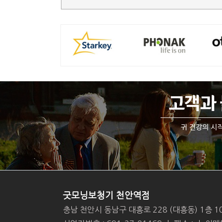
굿모닝보청기 천안역점
충남 천안시 동남구 대흥로 228 (대흥동) 1층 1