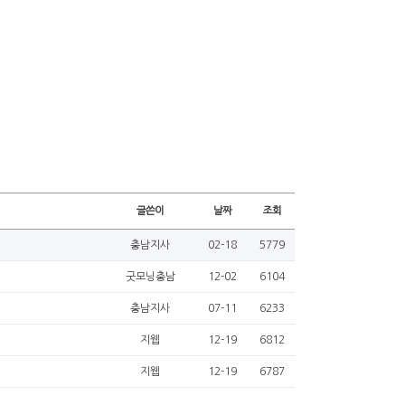
글쓴이
날짜
조회
충남지사
02-18
5779
굿모닝충남
12-02
6104
충남지사
07-11
6233
지웹
12-19
6812
지웹
12-19
6787